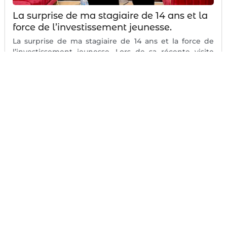
La surprise de ma stagiaire de 14 ans et la
force de l’investissement jeunesse.
La surprise de ma stagiaire de 14 ans et la force de
l’investissement jeunesse. Lors de sa récente visite
dans...
#
Encadrement des jeunes
#
Entreprise
#
Formation professionnelle
#
Fox-Communication
#
Jeunes Talents
#
Jeunesse
#
Mentor
#
Responsabilité sociale d'entreprise (RSE)
#
Stage d'immersion
#
Transmission du savoir
Voir Plus