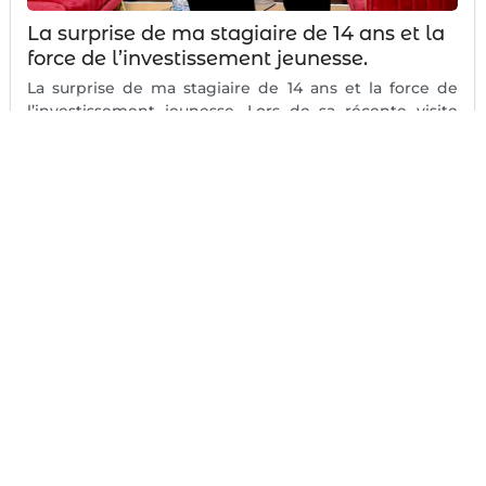
La surprise de ma stagiaire de 14 ans et la
force de l’investissement jeunesse.
La surprise de ma stagiaire de 14 ans et la force de
l’investissement jeunesse. Lors de sa récente visite
dans...
#
Encadrement des jeunes
#
Entreprise
#
Formation professionnelle
#
Fox-Communication
#
Jeunes Talents
#
Jeunesse
#
Mentor
#
Responsabilité sociale d'entreprise (RSE)
#
Stage d'immersion
#
Transmission du savoir
Voir Plus