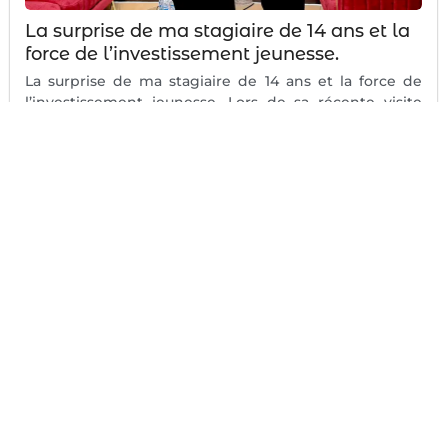
La surprise de ma stagiaire de 14 ans et la
force de l’investissement jeunesse.
La surprise de ma stagiaire de 14 ans et la force de
l’investissement jeunesse. Lors de sa récente visite
dans...
#
Encadrement des jeunes
#
Entreprise
#
Formation professionnelle
#
Fox-Communication
#
Jeunes Talents
#
Jeunesse
#
Mentor
#
Responsabilité sociale d'entreprise (RSE)
#
Stage d'immersion
#
Transmission du savoir
Voir Plus