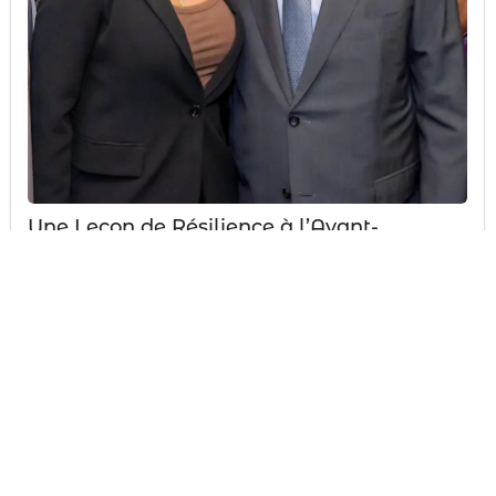
Une Leçon de Résilience à l’Avant-
Première du Film « Alassane Ouattara,
Gouverneur et Homme d’État »
L’Exemple d’une Nation Engagée Ce mercredi 8
octobre 2025 restera gravé comme un moment
d’exception. J’ai eu l’immense honneur, en...
#
Abidjan
#
Alassane Ouattara
#
Côte d’Ivoire
#
Directrice Générale
#
Entrepreneuriat Jeunesse
#
Fox-Communication
#
Gouverneur et Homme d'État
#
leadership
#