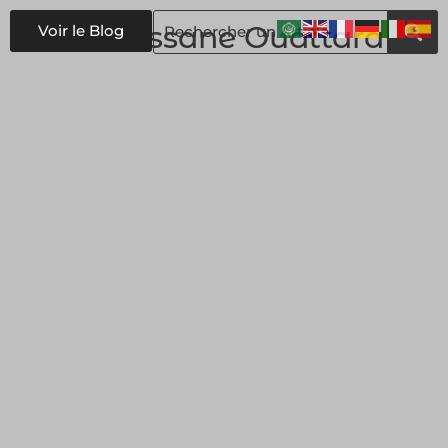
#
Alassane Ouattara
Voir le Blog