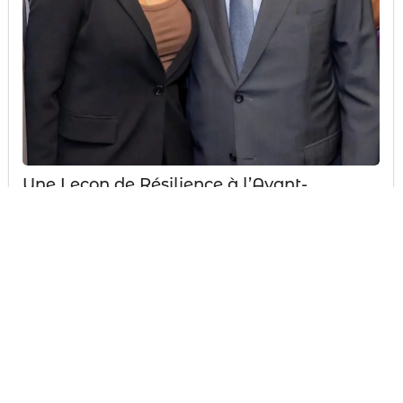
Une Leçon de Résilience à l’Avant-
Première du Film « Alassane Ouattara,
Gouverneur et Homme d’État »
L’Exemple d’une Nation Engagée Ce mercredi 8
octobre 2025 restera gravé comme un moment
d’exception. J’ai eu l’immense honneur, en...
#
Abidjan
#
Alassane Ouattara
#
Côte d’Ivoire
#
Directrice Générale
#
Entrepreneuriat Jeunesse
#
Fox-Communication
#
Gouverneur et Homme d'État
#
leadership
#