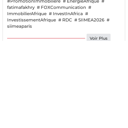
#PromotionImmobilière
#
EnergieAfrique
#
fatimafakhry
#
FOXCommunication
#
ImmobilierAfrique
#
InvestInAfrica
#
InvestissementAfrique
#
RDC
#
SIIMEA2026
#
siimeaparis
Voir Plus