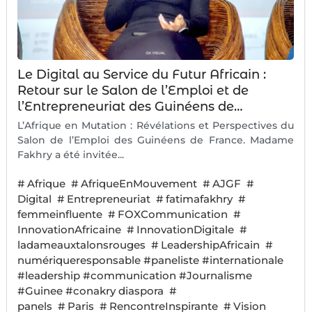
Le Digital au Service du Futur Africain :
Retour sur le Salon de l’Emploi et de
l’Entrepreneuriat des Guinéens de…
L’Afrique en Mutation : Révélations et Perspectives du
Salon de l’Emploi des Guinéens de France. Madame
Fakhry a été invitée...
#
Afrique
#
AfriqueEnMouvement
#
AJGF
#
Digital
#
Entrepreneuriat
#
fatimafakhry
#
femmeinfluente
#
FOXCommunication
#
InnovationAfricaine
#
InnovationDigitale
#
ladameauxtalonsrouges
#
LeadershipAfricain
#
numériqueresponsable #paneliste #internationale
#leadership #communication #Journalisme
#Guinee #conakry diaspora
#
panels
#
Paris
#
RencontreInspirante
#
Vision