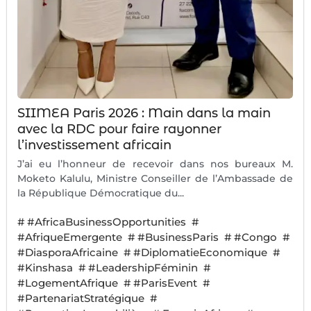
SIIMEA Paris 2026 : Main dans la main
avec la RDC pour faire rayonner
l’investissement africain
J’ai eu l’honneur de recevoir dans nos bureaux M.
Moketo Kalulu, Ministre Conseiller de l’Ambassade de
la République Démocratique du...
#
#AfricaBusinessOpportunities
#
#AfriqueEmergente
#
#BusinessParis
#
#Congo
#
#DiasporaAfricaine
#
#DiplomatieEconomique
#
#Kinshasa
#
#LeadershipFéminin
#
#LogementAfrique
#
#ParisEvent
#
#PartenariatStratégique
#