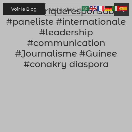
#
numériqueresponsable
Voir le Blog
#paneliste #internationale
#leadership
#communication
#Journalisme #Guinee
#conakry diaspora