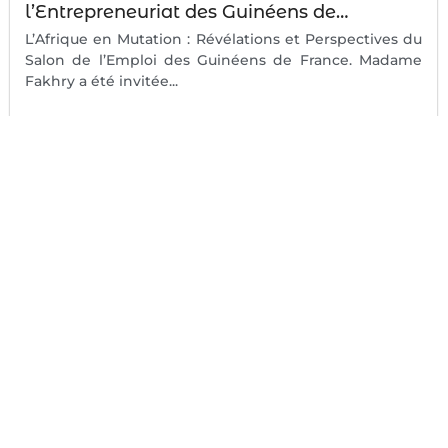
l’Entrepreneuriat des Guinéens de…
L’Afrique en Mutation : Révélations et Perspectives du
Salon de l’Emploi des Guinéens de France. Madame
Fakhry a été invitée...
#
Afrique
#
AfriqueEnMouvement
#
AJGF
#
Digital
#
Entrepreneuriat
#
fatimafakhry
#
femmeinfluente
#
FOXCommunication
#
InnovationAfricaine
#
InnovationDigitale
#
ladameauxtalonsrouges
#
LeadershipAfricain
#
numériqueresponsable #paneliste #internationale
#leadership #communication #Journalisme
#Guinee #conakry diaspora
#
panels
#
Paris
#
RencontreInspirante
#
Vision
Voir Plus