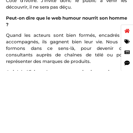
Côte d’Ivoire. J’invite donc le public à venir les
découvrir, il ne sera pas déçu.
Peut-on dire que le web humour nourrit son homme
?
Quand les acteurs sont bien formés, encadrés et
accompagnés, ils gagnent bien leur vie. Nous les
formons dans ce sens-là, pour devenir des
consultants auprès de chaînes de télé ou pour
représenter des marques de produits.
Qui bénéficiera des œuvres caritatives qui seront
collectées ce soir-là ?
Pour cette première édition, nous avons choisi d’aider
les enfants orphelins handicapés. Être orphelin est
déjà difficile, mais être en plus handicapé complique
encore davantage les choses. Chaque année, nous
fixerons un objectif précis pour la prise en charge
sociale.
Au soir du 21 août prochain, à quoi les spectateurs