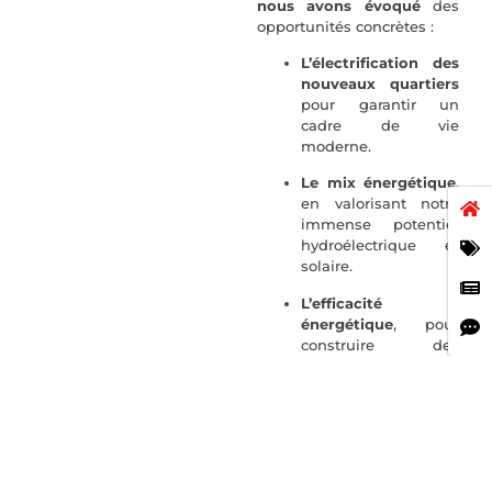
nous avons évoqué
des
opportunités concrètes :
L’électrification des
nouveaux quartiers
pour garantir un
cadre de vie
moderne.
Le mix énergétique
,
en valorisant notre
immense potentiel
hydroélectrique et
solaire.
L’efficacité
énergétique
, pour
construire des
« Villes Vertes » aux
standards mondiaux.
Un
engagement
fort du