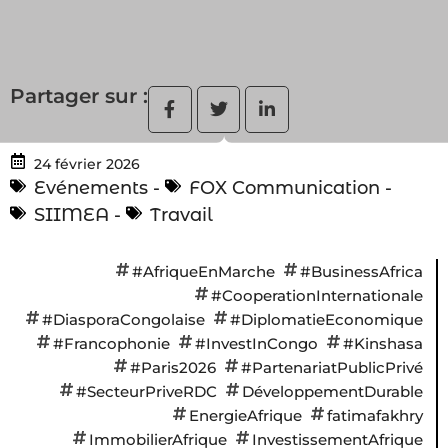
Partager sur :
24 février 2026
Evénements
-
FOX Communication
-
SIIMEA
-
Travail
#AfriqueEnMarche
#BusinessAfrica
#CooperationInternationale
#DiasporaCongolaise
#DiplomatieEconomique
#Francophonie
#InvestInCongo
#Kinshasa
#Paris2026
#PartenariatPublicPrivé
#SecteurPriveRDC
DéveloppementDurable
EnergieAfrique
fatimafakhry
ImmobilierAfrique
InvestissementAfrique