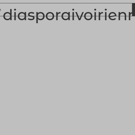
#
diasporaivoirien