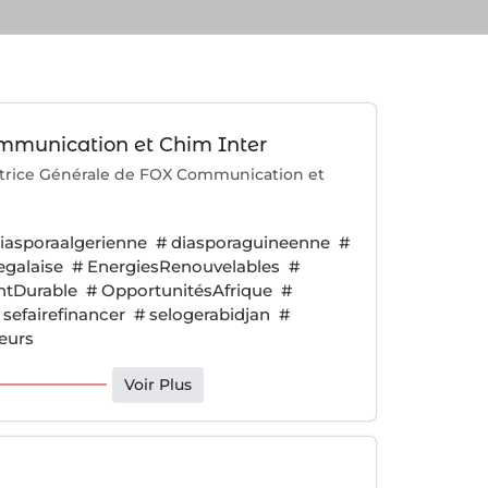
ommunication et Chim Inter
ctrice Générale de FOX Communication et
iasporaalgerienne
#
diasporaguineenne
#
egalaise
#
EnergiesRenouvelables
#
ntDurable
#
OpportunitésAfrique
#
sefairefinancer
#
selogerabidjan
#
teurs
Voir Plus