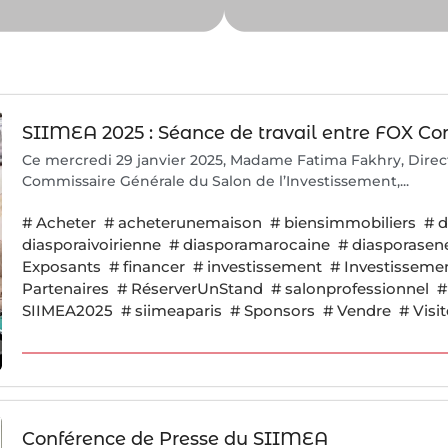
SIIMEA 2025 : Séance de travail entre FOX C
Ce mercredi 29 janvier 2025, Madame Fatima Fakhry, Dire
Commissaire Générale du Salon de l’Investissement,...
#
Acheter
#
acheterunemaison
#
biensimmobiliers
#
d
diasporaivoirienne
#
diasporamarocaine
#
diasporasen
Exposants
#
financer
#
investissement
#
Investisseme
Partenaires
#
RéserverUnStand
#
salonprofessionnel
#
SIIMEA2025
#
siimeaparis
#
Sponsors
#
Vendre
#
Visi
Conférence de Presse du SIIMEA