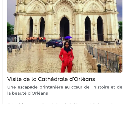
Visite de la Cathédrale d’Orléans
Une escapade printanière au cœur de l’histoire et de
la beauté d’Orléans
#
Architecture
#
cathédraleOrléans
#
Culture
#
France
#
Orléans
#
Patrimoine
#
Tourisme
#
voyage