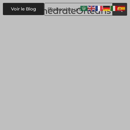
#
cathédraleOrléans
Voir le Blog