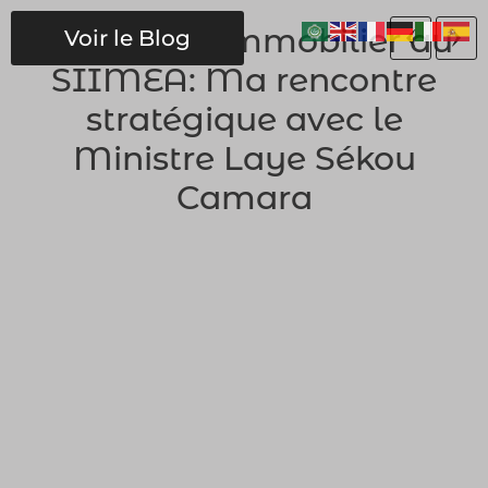
Énergie et Immobilier au
Voir le Blog
SIIMEA: Ma rencontre
stratégique avec le
Ministre Laye Sékou
Camara