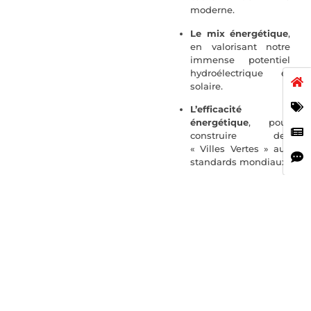
moderne.
Le mix énergétique
,
en valorisant notre
immense potentiel
hydroélectrique et
solaire.
L’efficacité
énergétique
, pour
construire des
« Villes Vertes » aux
standards mondiaux.
Un
engagement
fort du
Ministère
Je suis ravie de vous
annoncer que Monsieur
Laye Sékou Camara a