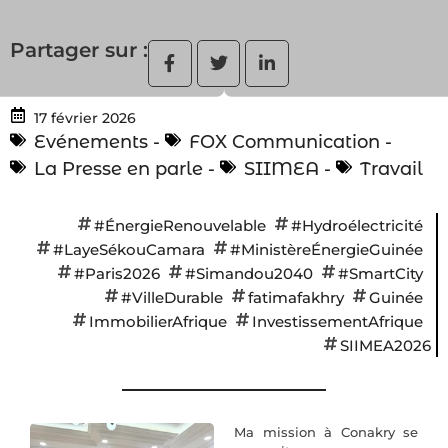
Partager sur :
17 février 2026
Evénements
-
FOX Communication
-
La Presse en parle
-
SIIMEA
-
Travail
#ÉnergieRenouvelable
#Hydroélectricité
#LayeSékouCamara
#MinistèreÉnergieGuinée
#Paris2026
#Simandou2040
#SmartCity
#VilleDurable
fatimafakhry
Guinée
ImmobilierAfrique
InvestissementAfrique
SIIMEA2026
Ma mission à Conakry se